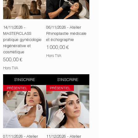
14/11/2026 -
06/11/2026 - Atelier
MASTERCLASS
Rhinoplastie médicale
pratique gynécologie
et échographie
régénérative et
Prix
1 000,00 €
cosmétique
Hors TVA
Prix
500,00 €
Hors TVA
S'INSCRIRE
S'INSCRIRE
PRÉSENTIEL
PRÉSENTIEL
07/11/2026 - Atelier
11/12/2026 - Atelier