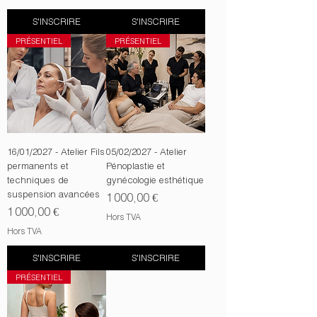
S'INSCRIRE
S'INSCRIRE
PRÉSENTIEL
PRÉSENTIEL
16/01/2027 - Atelier Fils
05/02/2027 - Atelier
permanents et
Pénoplastie et
techniques de
gynécologie esthétique
suspension avancées
Prix
1 000,00 €
Prix
1 000,00 €
Hors TVA
Hors TVA
S'INSCRIRE
S'INSCRIRE
PRÉSENTIEL