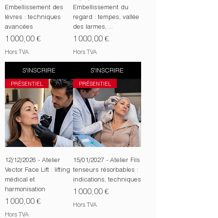
Embellissement des
Embellissement du
lèvres : techniques
regard : tempes, vallée
avancées
des larmes, ...
Prix
Prix
1 000,00 €
1 000,00 €
Hors TVA
Hors TVA
S'INSCRIRE
S'INSCRIRE
PRÉSENTIEL
PRÉSENTIEL
12/12/2026 - Atelier
15/01/2027 - Atelier Fils
Vector Face Lift : lifting
tenseurs résorbables :
médical et
indications, techniques
harmonisation
Prix
1 000,00 €
Prix
1 000,00 €
Hors TVA
Hors TVA