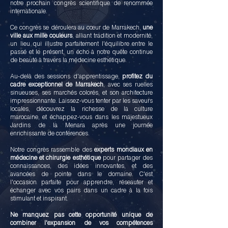
notre prochain congrès scientifique de renommée
internationale.
Ce congrès se déroulera au cœur de Marrakech,
une
ville aux mille couleurs
, alliant tradition et modernité,
un lieu qui illustre parfaitement l'équilibre entre le
passé et le présent, un écho à notre quête continue
de beauté à travers la médecine esthétique.
Au-delà des sessions d'apprentissage,
profitez du
cadre exceptionnel de Marrakech
, avec ses ruelles
sinueuses, ses marchés colorés, et son architecture
impressionnante. Laissez-vous tenter par les saveurs
locales, découvrez la richesse de la culture
marocaine, et échappez-vous dans les majestueux
Jardins de la Menara après une journée
enrichissante de conférences.
Notre congrès rassemble des
experts mondiaux en
médecine et chirurgie esthétique
pour partager des
connaissances, des idées innovantes, et des
avancées de pointe dans le domaine. C'est
l'occasion parfaite pour apprendre, réseauter et
échanger avec vos pairs dans un cadre à la fois
stimulant et inspirant.
Ne manquez pas cette opportunité unique de
combiner l'expansion de vos compétences