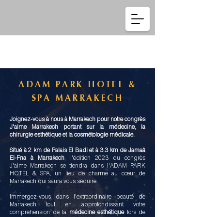
Se connecter
ADAM PARK HOTEL &
SPA MARRAKECH
Joignez-vous à nous à Marrakech pour notre congrès
J'aime Marrakech portant sur la médecine, la
chirurgie esthétique et la cosmétologie médicale.
Situé à 2 km de Palais El Badi et à 3.3 km de Jamaâ
El-Fna à Marrakech
, l'édition 2023 du congrès
J'aime Marrakech se tiendra dans l'ADAM PARK
HOTEL & SPA, un lieu de charme au cœur de
Marrakech qui saura vous séduire.
Immergez-vous dans l'extraordinaire beauté de
Marrakech tout en approfondissant votre
compréhension de la
médecine esthétique
lors de