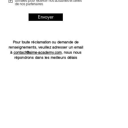
utilisées pour recevoir nos actualités et celles
de nos partenaires.
Envoyer
Pour toute réclamation ou demande de
renseignements, veuillez adresser un email
à
contact@aime-academy.com
, nous nous
répondrons dans les meilleurs délais
+ 200 Professeurs et médecins de renom