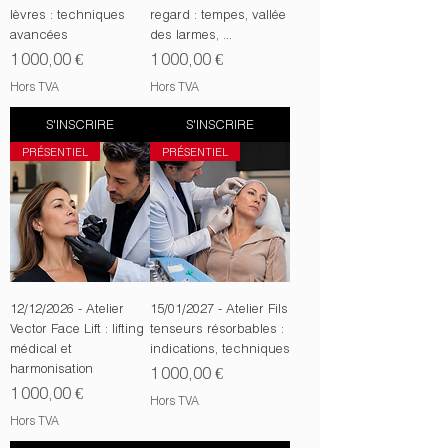
lèvres : techniques
regard : tempes, vallée
avancées
des larmes, ...
Prix
Prix
1 000,00 €
1 000,00 €
Hors TVA
Hors TVA
S'INSCRIRE
S'INSCRIRE
PRÉSENTIEL
PRÉSENTIEL
12/12/2026 - Atelier
15/01/2027 - Atelier Fils
Vector Face Lift : lifting
tenseurs résorbables :
médical et
indications, techniques
harmonisation
Prix
1 000,00 €
Prix
1 000,00 €
Hors TVA
Hors TVA