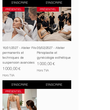
S'INSCRIRE
S'INSCRIRE
PRÉSENTIEL
PRÉSENTIEL
16/01/2027 - Atelier Fils
05/02/2027 - Atelier
permanents et
Pénoplastie et
techniques de
gynécologie esthétique
suspension avancées
Prix
1 000,00 €
Prix
1 000,00 €
Hors TVA
Hors TVA
S'INSCRIRE
S'INSCRIRE
PRÉSENTIEL