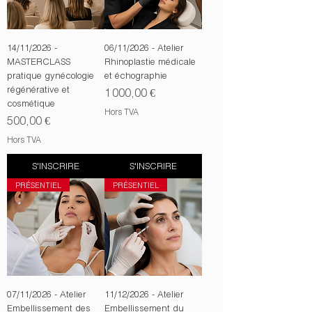
14/11/2026 -
06/11/2026 - Atelier
MASTERCLASS
Rhinoplastie médicale
pratique gynécologie
et échographie
régénérative et
Prix
1 000,00 €
cosmétique
Hors TVA
Prix
500,00 €
Hors TVA
S'INSCRIRE
S'INSCRIRE
PRÉSENTIEL
PRÉSENTIEL
07/11/2026 - Atelier
11/12/2026 - Atelier
Embellissement des
Embellissement du