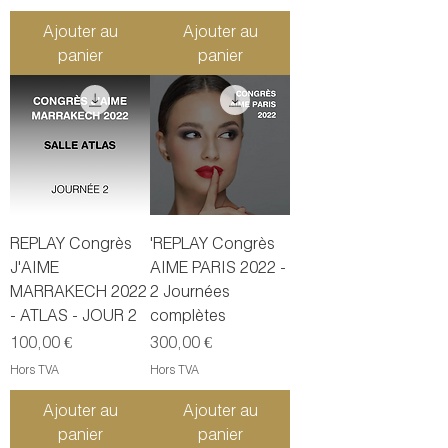
Ajouter au
Ajouter au
panier
panier
REPLAY Congrès
'REPLAY Congrès
J'AIME
AIME PARIS 2022 -
MARRAKECH 2022
2 Journées
- ATLAS - JOUR 2
complètes
Prix
Prix
100,00 €
300,00 €
Hors TVA
Hors TVA
Ajouter au
Ajouter au
panier
panier