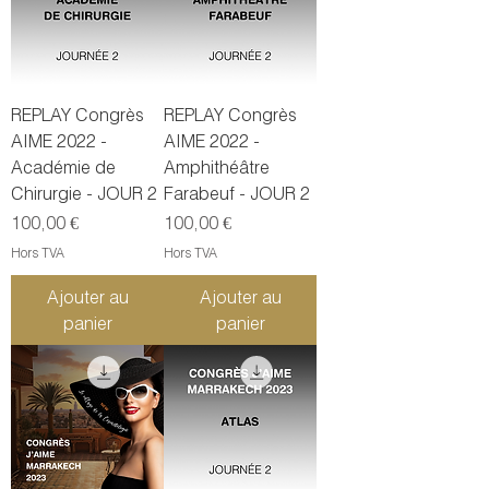
REPLAY Congrès
REPLAY Congrès
AIME 2022 -
AIME 2022 -
Académie de
Amphithéâtre
Chirurgie - JOUR 2
Farabeuf - JOUR 2
Prix
Prix
100,00 €
100,00 €
Hors TVA
Hors TVA
Ajouter au
Ajouter au
panier
panier