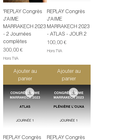
'REPLAY Congrès
REPLAY Congrès
J'AIME
J'AIME
MARRAKECH 2023
MARRAKECH 2023
- 2 Journées
- ATLAS - JOUR 2
complètes
Prix
100,00 €
Prix
300,00 €
Hors TVA
Hors TVA
Ajouter au
Ajouter au
panier
panier
REPLAY Congrès
REPLAY Congrès