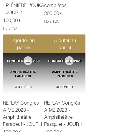
- PLÉNIÈRE L'OUKA
complètes
- JOUR 2
Prix
300,00 €
Prix
100,00 €
Hors TVA
Hors TVA
Ajouter au
Ajouter au
panier
panier
REPLAY Congrès
REPLAY Congrès
AIME 2023 -
AIME 2023 -
Amphithéâtre
Amphithéâtre
Farabeuf - JOUR 1
Pasquier - JOUR 1
Prix
Prix
100,00 €
100,00 €