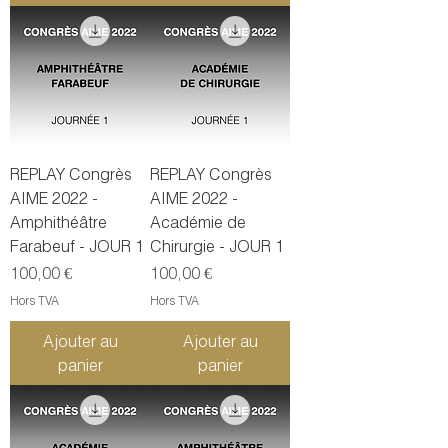
REPLAY Congrès
REPLAY Congrès
AIME 2022 -
AIME 2022 -
Amphithéâtre
Académie de
Farabeuf - JOUR 1
Chirurgie - JOUR 1
Prix
Prix
100,00 €
100,00 €
Hors TVA
Hors TVA
Ajouter au
Ajouter au
panier
panier