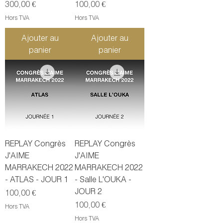
Prix
Prix
300,00 €
100,00 €
Hors TVA
Hors TVA
Ajouter au
Ajouter au
panier
panier
REPLAY Congrès
REPLAY Congrès
J'AIME
J'AIME
MARRAKECH 2022
MARRAKECH 2022
- ATLAS - JOUR 1
- Salle L'OUKA -
JOUR 2
Prix
100,00 €
Prix
100,00 €
Hors TVA
Hors TVA