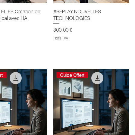
TELIER Création de
#REPLAY NOUVELLES
cal avec l’IA
TECHNOLOGIES
Prix
300,00 €
Hors TVA
rt
Guide Offert