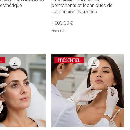
esthétique
permanents et techniques de
suspension avancées
Prix
1 000,00 €
Hors TVA
L
PRÉSENTIEL