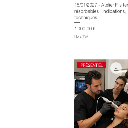
15/01/2027 - Atelier Fils t
résorbables : indications,
techniques
Prix
1 000,00 €
Hors TVA
PRÉSENTIEL