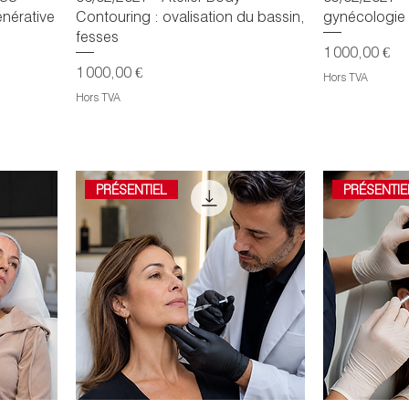
nérative
Contouring : ovalisation du bassin,
gynécologie 
fesses
Prix
1 000,00 €
Prix
1 000,00 €
Hors TVA
Hors TVA
PRÉSENTIEL
PRÉSENTIE