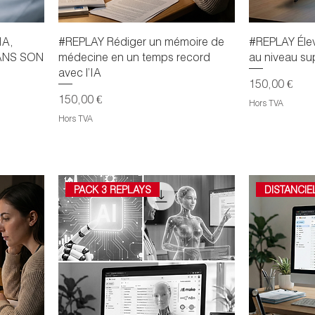
IA,
#REPLAY Rédiger un mémoire de
#REPLAY Éle
ANS SON
médecine en un temps record
au niveau sup
avec l’IA
Prix
150,00 €
Prix
150,00 €
Hors TVA
Hors TVA
PACK 3 REPLAYS
DISTANCIE