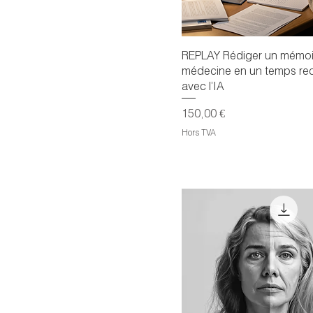
REPLAY Rédiger un mémoi
médecine en un temps re
avec l’IA
Prix
150,00 €
Hors TVA