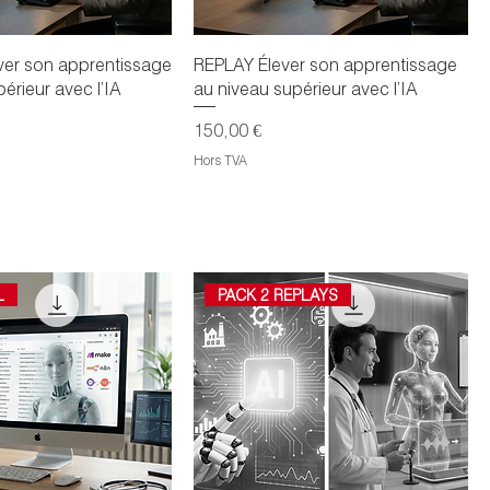
ver son apprentissage
REPLAY Élever son apprentissage
érieur avec l’IA
au niveau supérieur avec l’IA
Prix
150,00 €
Hors TVA
L
PACK 2 REPLAYS