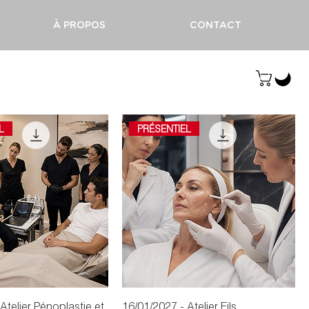
À PROPOS
CONTACT
Se connecter
L
PRÉSENTIEL
Atelier Pénoplastie et
16/01/2027 - Atelier Fils