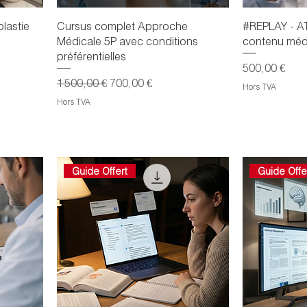
plastie
Cursus complet Approche
#REPLAY - A
Médicale 5P avec conditions
contenu médi
préférentielles
Prix
500,00 €
Prix original
Prix promotionnel
1 500,00 €
700,00 €
Hors TVA
Hors TVA
Guide Offert
Guide Offe