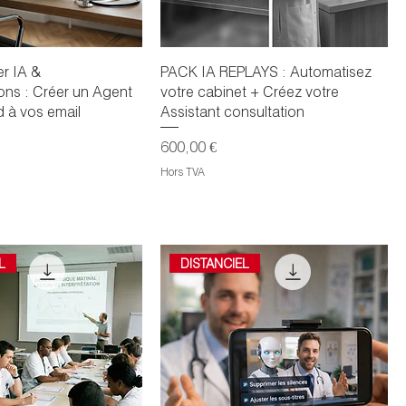
er IA &
PACK IA REPLAYS : Automatisez
ons : Créer un Agent
votre cabinet + Créez votre
d à vos email
Assistant consultation
Prix
600,00 €
Hors TVA
L
DISTANCIEL