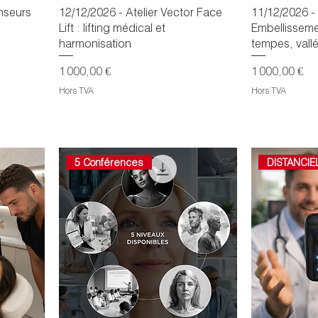
enseurs
12/12/2026 - Atelier Vector Face
11/12/2026 - 
Lift : lifting médical et
Embellisseme
harmonisation
tempes, vallé
Prix
Prix
1 000,00 €
1 000,00 €
Hors TVA
Hors TVA
5 Conférences
DISTANCIE