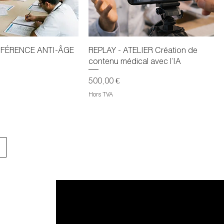
FÉRENCE ANTI-ÂGE
REPLAY - ATELIER Création de
contenu médical avec l’IA
Prix
500,00 €
Hors TVA