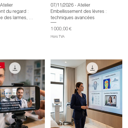
Atelier
07/11/2026 - Atelier
nt du regard :
Embellissement des lèvres :
e des larmes, ...
techniques avancées
Prix
1 000,00 €
Hors TVA
L