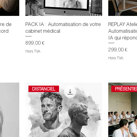
re de
PACK IA : Automatisation de votre
REPLAY Ateli
cord
cabinet médical
Automatisati
IA qui répon
Prix
899,00 €
Prix
299,00 €
Hors TVA
Hors TVA
DISTANCIEL
PRÉSENTIE