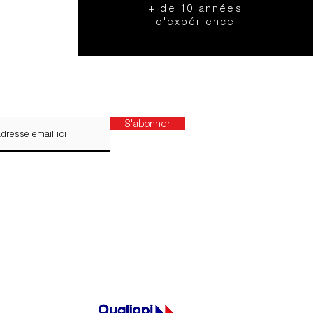
s du
+ de 10 années
d'expérience
 notre liste de diffusion pour recevoir
S'abonner
politique de confidentialité d'AIME et la politique
 cookies et de publicité sur Internet.
nt intérieur