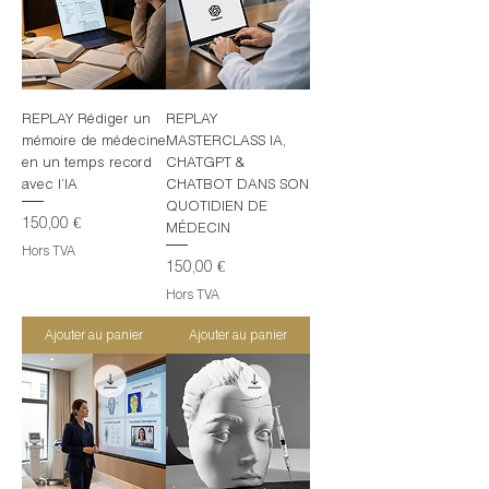
REPLAY Rédiger un
REPLAY
mémoire de médecine
MASTERCLASS IA,
en un temps record
CHATGPT &
avec l’IA
CHATBOT DANS SON
QUOTIDIEN DE
Prix
150,00 €
MÉDECIN
Hors TVA
Prix
150,00 €
Hors TVA
Ajouter au panier
Ajouter au panier