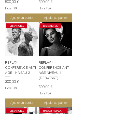
Prix
Prix
500,00 €
300,00 €
Hors TVA
Hors TVA
Ajouter au panier
Ajouter au panier
DISTANCIEL
DISTANCIEL
REPLAY
REPLAY -
CONFÉRENCE ANTI-
CONFÉRENCE ANTI-
ÂGE - NIVEAU 2
ÂGE NIVEAU 1
(DÉBUTANT)
Prix
300,00 €
Prix
300,00 €
Hors TVA
Hors TVA
Ajouter au panier
Ajouter au panier
DISTANCIEL
PACK 3 REPLAYS