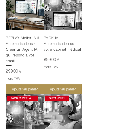
REPLAY Atelier IA &
PACK IA :
Automatisations :
Automatisation de
Créer un Agent IA
votre cabinet médical
qui répond à vos
Prix
899,00 €
email
Hors TVA
Prix
299,00 €
Hors TVA
Ajouter au panier
Ajouter au panier
PACK 2 REPLAYS
DISTANCIEL