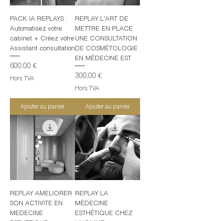
PACK IA REPLAYS :
REPLAY L'ART DE
Automatisez votre
METTRE EN PLACE
cabinet + Créez votre
UNE CONSULTATION
Assistant consultation
DE COSMÉTOLOGIE
EN MÉDECINE EST
Prix
600,00 €
Prix
300,00 €
Hors TVA
Hors TVA
Ajouter au panier
Ajouter au panier
REPLAY AMELIORER
REPLAY LA
SON ACTIVITE EN
MÉDECINE
MEDECINE
ESTHÉTIQUE CHEZ