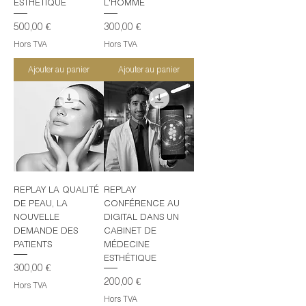
ESTHETIQUE
L'HOMME
Prix
Prix
500,00 €
300,00 €
Hors TVA
Hors TVA
Ajouter au panier
Ajouter au panier
REPLAY LA QUALITÉ
REPLAY
DE PEAU, LA
CONFÉRENCE AU
NOUVELLE
DIGITAL DANS UN
DEMANDE DES
CABINET DE
PATIENTS
MÉDECINE
ESTHÉTIQUE
Prix
300,00 €
Prix
200,00 €
Hors TVA
Hors TVA