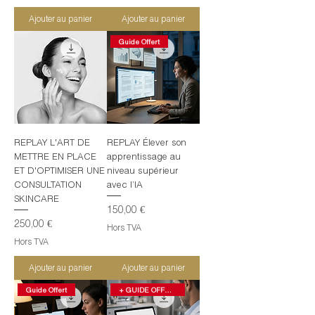
Ajouter au panier
Ajouter au panier
Guide Offert
REPLAY L'ART DE
REPLAY Élever son
METTRE EN PLACE
apprentissage au
ET D'OPTIMISER UNE
niveau supérieur
CONSULTATION
avec l’IA
SKINCARE
Prix
150,00 €
Prix
250,00 €
Hors TVA
Hors TVA
Ajouter au panier
Ajouter au panier
Guide Offert
+ GUIDE OFFERT