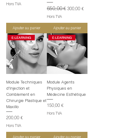
Hors TVA
Prix original
650,00 €
Prix promotionnel
300,00 €
Hors TVA
Ajouter au panier
Ajouter au panier
E-LEARNING
E-LEARNING
Module Techniques
Module Agents
d'Injection et
Physiques en
Comblement en
Médecine Esthétique
Chirurgie Plastique et
Prix
150,00 €
Maxillo
Hors TVA
Prix
200,00 €
Hors TVA
Ajouter au panier
Ajouter au panier