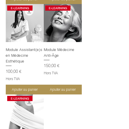
E-LEARNING
E-LEARNING
Module Assistant(e)s
Module Médecine
en Médecine
Anti-Âge
Esthétique
Prix
150,00 €
Prix
100,00 €
Hors TVA
Hors TVA
Ajouter au panier
Ajouter au panier
E-LEARNING