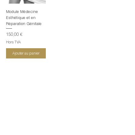
Module Médecine
Esthétique et en
Réparation Génitale
Prix
150,00 €
Hors TVA
Ajouter au panier
+ 200 Professeurs et médecins de renom