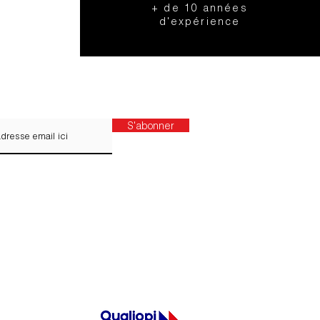
s du
+ de 10 années
d'expérience
 notre liste de diffusion pour recevoir
S'abonner
politique de confidentialité d'AIME et la politique
 cookies et de publicité sur Internet.
nt intérieur